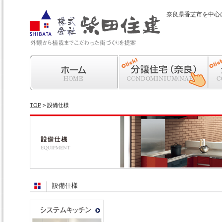
奈良県香芝市を中心
ホーム
分譲住宅（奈良）
分譲
TOP
> 設備仕様
設備仕様