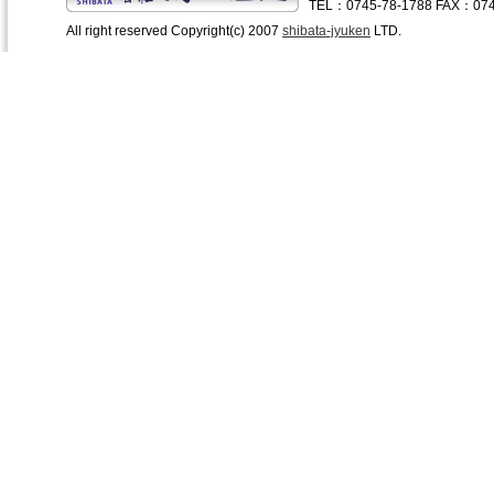
TEL：0745-78-1788 FAX：074
All right reserved Copyright(c) 2007
shibata-jyuken
LTD.