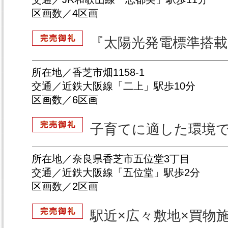
区画数／4区画
『太陽光発電標準搭
所在地／香芝市畑1158-1
交通／近鉄大阪線「二上」駅歩10分
区画数／6区画
子育てに適した環境
所在地／奈良県香芝市五位堂3丁目
交通／近鉄大阪線「五位堂」駅歩2分
区画数／2区画
駅近×広々敷地×買物