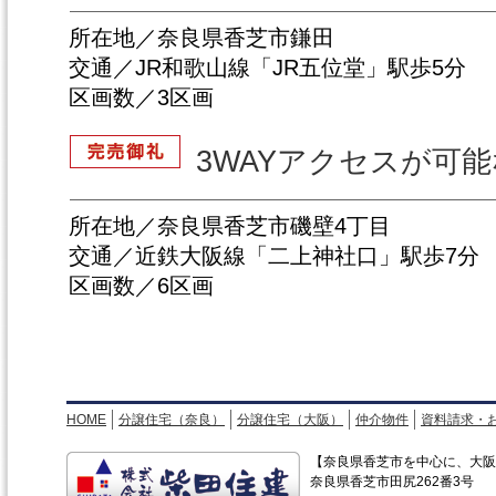
所在地／奈良県香芝市鎌田
交通／JR和歌山線「JR五位堂」駅歩5分
区画数／3区画
3WAYアクセスが可
所在地／奈良県香芝市磯壁4丁目
交通／近鉄大阪線「二上神社口」駅歩7分
区画数／6区画
HOME
分譲住宅（奈良）
分譲住宅（大阪）
仲介物件
資料請求・
【奈良県香芝市を中心に、大阪
奈良県香芝市田尻262番3号