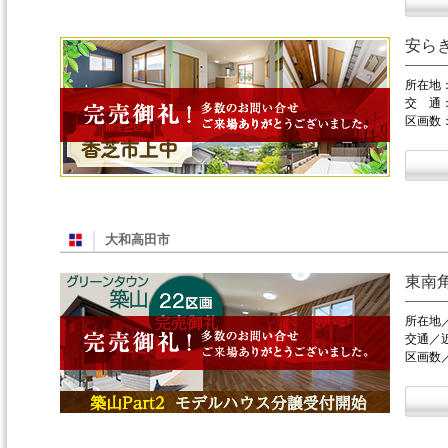
安ら
所在地
交 通
区画数
大和高田市
東南
所在地
交通／
区画数／