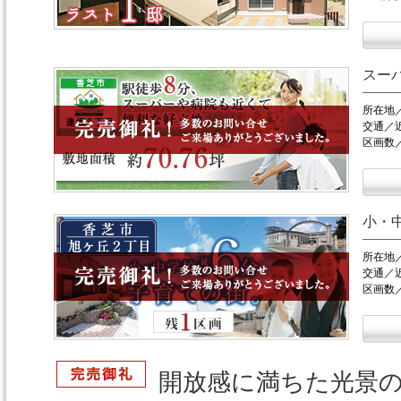
スー
所在地
交通／
区画数
小・
所在地
交通／
区画数／
開放感に満ちた光景