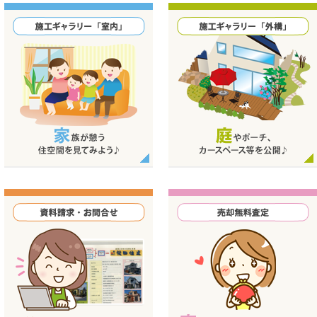
カラダを癒す快適デザインのくつろぎ
とデザイン性を高めた上質な洗面化粧
業いたします。
空間
台
におかれましてはお体ご自愛下さい。
始。
知らせ
厚く御礼申し上げます。
（水）～令和7年5月7日（水）までゴールデンウィーク休暇とさせて頂きます。
ますが、何卒ご理解くださいますようお願い申し上げます。
施工ギャラリー「室内」｜柴田住建の
施工ギャラリー「外構」｜柴田住建の
「室内」施工実績を見てみよう！
「外構」施工実績を見てみよう！
にありがとうございます。
（水）～令和7年1月5日（日）まで冬季休暇とさせて頂きます。
ますが、ご了承くださいますようお願い申し上げます。
付開始！