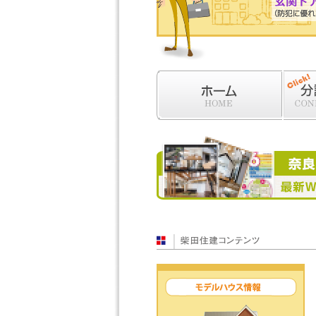
「香芝市狐井 PART2」第3
第3期の残りの2区画は202
2026.4.5
「羽曳野市誉田7丁目」完売
沢山のお問い合わせを頂き有
2026.3.4
「藤井寺市沢田」完売御礼！
沢山のご来場有難うございま
ホーム
分譲住
2025.12.24
「香芝市穴虫」新規分譲受付
現地案内予約受付中。
2025.12.16
冬季休暇のお知らせ
奈良エリアの最新WEBチラシはこちら
平素は格別のご愛顧を賜り、
弊社では2025年12月27日
期間中はご不便をおかけ致し
株式会社柴田住建
2025.10.21
「香芝市良福寺」第1期完売
第2期（限定3区画）は202