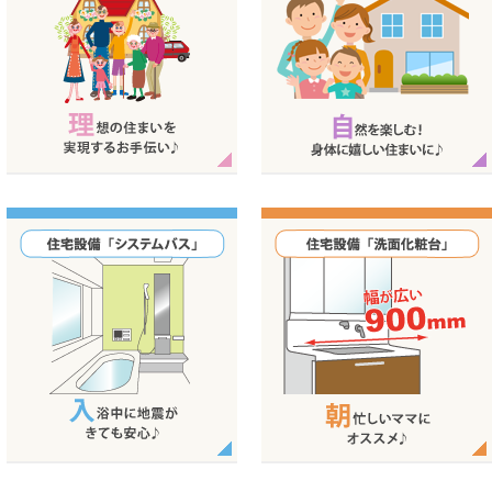
難うございました。
t2」新規分譲受付開始。
家づくりのこだわり ｜さまざまな人々
住宅設備「無添加住宅」｜自然を楽し
が暮らすことによって街や住まいに生
む！身体に嬉しい住まいに♪
分譲受付開始。
命が宿る
シを公開しました。
付開始。
住宅設備「システムバス」｜ココロと
住宅設備「洗面化粧台」｜使いやすさ
）まで夏季休業とさせて頂きます。