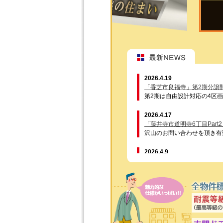
2026.4.19
「香芝市良福寺」第2期分譲
第2期は自由設計対応の4区
2026.4.17
「藤井寺市道明寺6丁目Part
沢山のお問い合わせを頂き有
2026.4.9
ゴールデンウィーク休暇のお
平素は格別のご愛顧を賜り、
弊社では令和8年4月29日
期間中はご不便をおかけ致し
株式会社柴田住建
2026.4.9