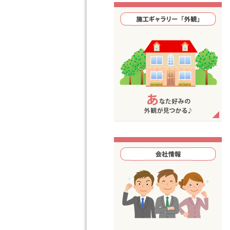
プル＆スマート。収納力や機能性に優
8/21（木）より平常通り営
れた良質なデザイン。
お暑い日が続きますが、皆様
2025.7.26
「香芝市良福寺」近日分譲開
資料請求受付開始。
2025.4.7
ゴールデンウィーク休暇のお
平素は格別のご愛顧を賜り、
弊社では令和7年4月30日
期間中はご不便をおかけ致し
株式会社柴田住建
施工ギャラリー「外観」｜柴田住建の
「外観」施工実績を見てみよう！
2024.12.18
冬季休暇のお知らせ
平素よりご愛顧賜りまして誠
弊社では令和6年12月25日
期間中はご不便をおかけ致し
株式会社柴田住建
2024.9.1
「道明寺6丁目」新規分譲受
現地案内予約受付開始。