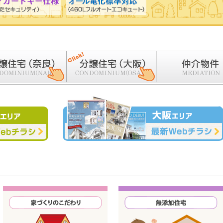
期 限定2区画を先行分譲開始！
5年5月分譲開始予定です。
御礼！
難うございました。
した。。
宅（奈良）
分譲住宅（大阪）
仲介物件（一戸建・土地
開始。
大阪エリアの最新WEBチラシはこちら
厚く御礼申し上げます。
（土）～2026年1月7日（水）まで冬季休暇とさせて頂きます。
ますが、何卒ご了承くださいますようお願い申し上げます。
柴田住建コンテン
御礼！
6年9月に分譲開始予定です。