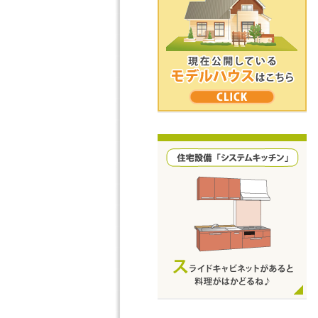
2025.10.21
「道明寺6丁目」完売御礼！
沢山のお問い合わせを頂き有
2025.9.30
「藤井寺市道明寺6丁目Par
現地案内予約受付中。
モデルハウス情報 ｜ 現在公開している
2025.9.30
モデルハウスはこちら
「羽曳野市誉田7丁目」新規
現地案内予約受付中。
2025.9.3
大阪エリアの最新Webチラ
4現場現地案内会開催中。
2025.9.2
「香芝市良福寺」新規分譲受
現地案内予約受付中。
2024.7.26
夏季休暇のお知らせ
住宅設備「システムキッチン」｜シン
8/13（水）～8／20（水